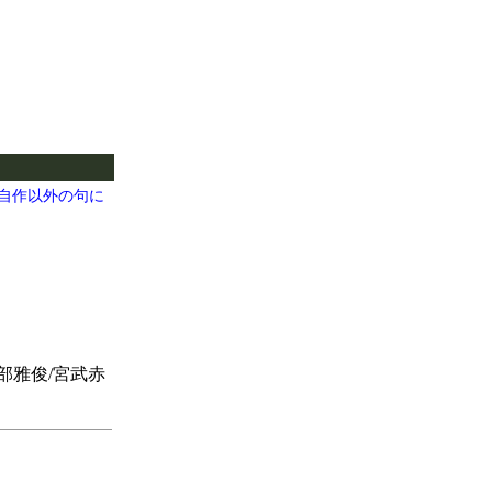
自作以外の句に
部雅俊/宮武赤