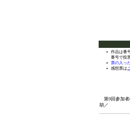
作品は番
番号で投
票の入っ
感想票は
第9回参加者(
胡／