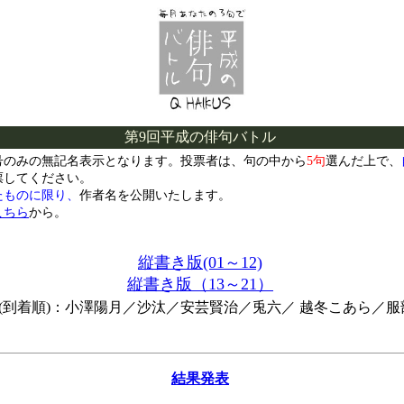
第9回平成の俳句バトル
号のみの無記名表示となります。投票者は、句の中から
5句
選んだ上で、
票してください。
たものに限り、
作者名を公開いたします。
こちら
から。
縦書き版(01～12)
縦書き版（13～21）
到着順)：小澤陽月／沙汰／安芸賢治／兎六／ 越冬こあら／服
結果発表