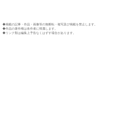
◆掲載の記事・作品・画像等の無断転・複写及び掲載を禁止します。
◆作品の著作権は各作者に帰属します。
◆リンク類は編集上予告なくはずす場合があります。