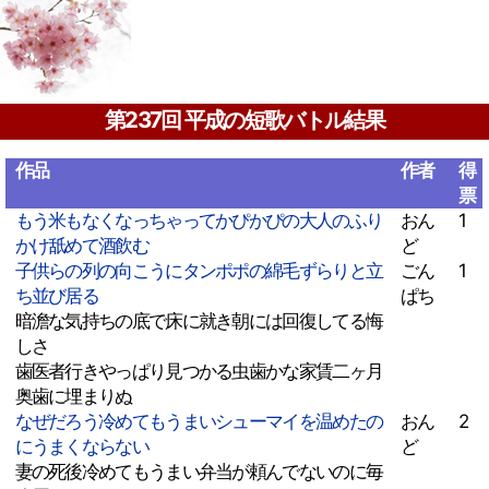
第237回 平成の短歌バトル結果
作品
作者
得
票
もう米もなくなっちゃってかぴかぴの大人のふり
おん
1
かけ舐めて酒飲む
ど
子供らの列の向こうにタンポポの綿毛ずらりと立
ごん
1
ち並び居る
ぱち
暗澹な気持ちの底で床に就き朝には回復してる悔
しさ
歯医者行きやっぱり見つかる虫歯かな家賃二ヶ月
奥歯に埋まりぬ
なぜだろう冷めてもうまいシューマイを温めたの
おん
2
にうまくならない
ど
妻の死後冷めてもうまい弁当が頼んでないのに毎