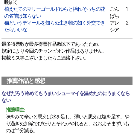
晩届く
植えたてのマリーゴールドゆらと揺れそっちの花
ごん
1
の名前は知らない
ぱち
猫というディールを知らぬ生き物の如く外交でき
アレ
2
たらいいな
シア
最多得票数が最多得票作品数以下であったため、
規定により今回のチャンピオン作品はありません。
掲載ミス等ございましたらご連絡下さい。
推薦作品と感想
なぜだろう冷めてもうまいシューマイを温めたのにうまくなら
ない
推薦理由:
味をみて辛いと思えば水を足し、薄いと思えば塩を足す、や
り過ぎぬ加減でぴたりとそれがやれると、おおよそまずいも
のは半分減る。