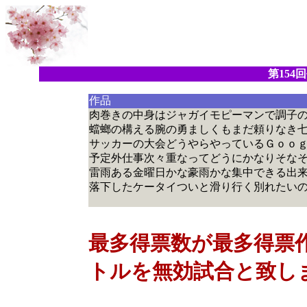
第15
作品
肉巻きの中身はジャガイモピーマンで調子
蟷螂の構える腕の勇ましくもまだ頼りなき
サッカーの大会どうやらやっているＧｏｏ
予定外仕事次々重なってどうにかなりそな
雷雨ある金曜日かな豪雨かな集中できる出
落下したケータイついと滑り行く別れたい
最多得票数が最多得票
トルを無効試合と致し