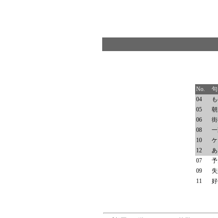
No.
句
04
も
05
朝
06
街
08
一
10
ケ
12
あ
07
予
09
失
11
好