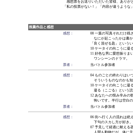
感想票をお送りいただいた皆様、ありが
「私の投票がない！」「内容が違うような
推薦作品と感想
感想：
08 一葉の写真それだけ
なにが起こったかは書か
「良く混ぜる匙」というい
10 ケータイの向こうに
11 好色な男に愛想振り
ワンシーンのドラマ。 
票者：
当バトル参加者
感想：
04 ものごとの終わりは
そういうものなのかも知
10 ケータイの向こうに
凝る（こごる）という読
12 あなたへの恨み辛み
怖いです。半行は空白の
票者：
当バトル参加者
感想：
06 街へ行く人の流れは
下句のスカし方が好き。
07 予見して経過に耐え
人間も動物だが、体に主