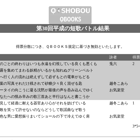
第30回平成の短歌バトル結果
得票分散につき、ＱＢＯＯＫＳ規定に基づき無効といたします。
詠者
得票
のごとの終わりはいつも永遠を幻視している良くも悪くも
兎六
2
露を集めてまわる妖精がいるかも知れぬグリーンベルト
へ行く人の流れは絶えずして必ずもとの電車がもどる
葉の写真それだけ残されて砂糖少々良く混ぜる匙
越冬こあら
ータイの向こうに凝る沈黙が最後の声を呑み込んでゆく
お気楽堂
なたへの恨み辛みの歌三首あと半行はなんと書こうか
見して経過に耐える器官あり心がそれを妨げている
越冬こあら
1
敗を笑って許せないのならどうして歌謡曲なぞ歌う
色な男に愛想振りまいてショールの下で冷えてゆく肩
お気楽堂
3*5