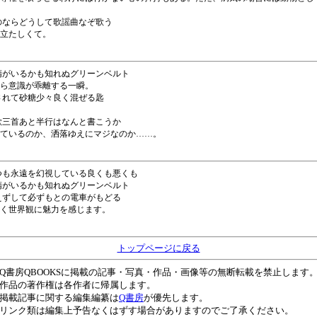
いのならどうして歌謡曲なぞ歌う
立たしくて。
妖精がいるかも知れぬグリーンベルト
ら意識が乖離する一瞬。
残されて砂糖少々良く混ぜる匙
の歌三首あと半行はなんと書こうか
ているのか、洒落ゆえにマジなのか……。
いつも永遠を幻視している良くも悪くも
妖精がいるかも知れぬグリーンベルト
絶えずして必ずもとの電車がもどる
く世界観に魅力を感じます。
トップページに戻る
書房QBOOKSに掲載の記事・写真・作品・画像等の無断転載を禁止します
作品の著作権は各作者に帰属します。
掲載記事に関する編集編纂は
Q書房
が優先します。
ンク類は編集上予告なくはずす場合がありますのでご了承ください。