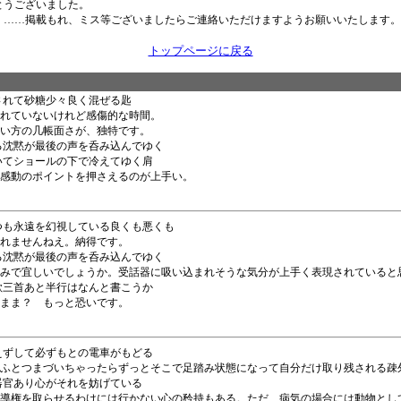
とうございました。
」……掲載もれ、ミス等ございましたらご連絡いただけますようお願いいたします。
トップページに戻る
残されて砂糖少々良く混ぜる匙
れていないけれど感傷的な時間。
い方の几帳面さが、独特です。
凝る沈黙が最後の声を呑み込んでゆく
まいてショールの下で冷えてゆく肩
感動のポイントを押さえるのが上手い。
いつも永遠を幻視している良くも悪くも
れませんねえ。納得です。
凝る沈黙が最後の声を呑み込んでゆく
みで宜しいでしょうか。受話器に吸い込まれそうな気分が上手く表現されていると
の歌三首あと半行はなんと書こうか
まま？ もっと恐いです。
絶えずして必ずもとの電車がもどる
ふとつまづいちゃったらずっとそこで足踏み状態になって自分だけ取り残される疎
る器官あり心がそれを妨げている
導権を取らせるわけには行かない心の矜持もある。ただ、病気の場合には動物とし