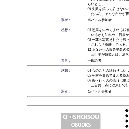
らいとこ。
09 失敗を笑って許せな
たぶん、そんな自分が腹
票者：
当バトル参加者
感想：
05 朝露を集めてまわる
いるかも知れぬ。日常か
08 一葉の写真それだけ
これも「乖離」である。
12 あなたへの恨み辛み
三行半が短歌とは、洒落
票者：
一般読者
感想：
04 ものごとの終わりは
05 朝露を集めてまわる
06 街へ行く人の流れは
三首共一点に収束して行
票者：
当バトル参加者
◆Q
◆
◆
◆リ